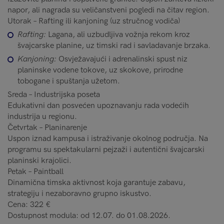
napor, ali nagrada su veličanstveni pogledi na čitav region.
Utorak – Rafting ili kanjoning (uz stručnog vodiča)
Rafting:
Lagana, ali uzbudljiva vožnja rekom kroz
švajcarske planine, uz timski rad i savladavanje brzaka.
Kanjoning:
Osvježavajući i adrenalinski spust niz
planinske vodene tokove, uz skokove, prirodne
tobogane i spuštanja užetom.
Sreda – Industrijska poseta
Edukativni dan posvećen upoznavanju rada vodećih
industrija u regionu.
Četvrtak – Planinarenje
Uspon iznad kampusa i istraživanje okolnog područja. Na
programu su spektakularni pejzaži i autentični švajcarski
planinski krajolici.
Petak – Paintball
Dinamična timska aktivnost koja garantuje zabavu,
strategiju i nezaboravno grupno iskustvo.
Cena: 322 €
Dostupnost modula: od 12.07. do 01.08.2026.