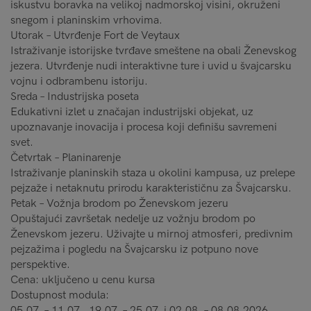
iskustvu boravka na velikoj nadmorskoj visini, okruženi
snegom i planinskim vrhovima.
Utorak – Utvrđenje Fort de Veytaux
Istraživanje istorijske tvrđave smeštene na obali Ženevskog
jezera. Utvrđenje nudi interaktivne ture i uvid u švajcarsku
vojnu i odbrambenu istoriju.
Sreda – Industrijska poseta
Edukativni izlet u značajan industrijski objekat, uz
upoznavanje inovacija i procesa koji definišu savremeni
svet.
Četvrtak – Planinarenje
Istraživanje planinskih staza u okolini kampusa, uz prelepe
pejzaže i netaknutu prirodu karakterističnu za Švajcarsku.
Petak – Vožnja brodom po Ženevskom jezeru
Opuštajući završetak nedelje uz vožnju brodom po
Ženevskom jezeru. Uživajte u mirnoj atmosferi, predivnim
pejzažima i pogledu na Švajcarsku iz potpuno nove
perspektive.
Cena: uključeno u cenu kursa
Dostupnost modula:
05.07. – 11.07., 19.07. – 25.07. i 02.08. – 08.08.2026.