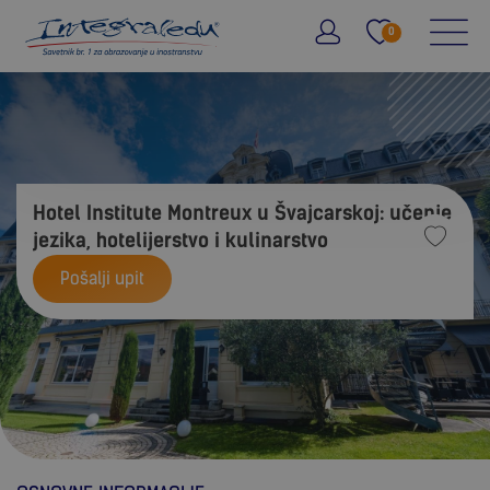
Molimo vas pokušajte ponovno.
Greška pri učitavanju inofrmaci
0
Hotel Institute Montreux u Švajcarskoj: učenje
jezika, hotelijerstvo i kulinarstvo
Pošalji upit