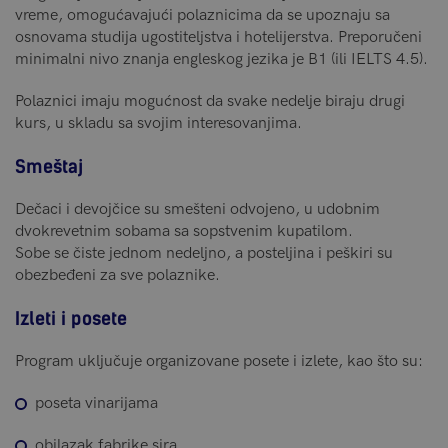
vreme, omogućavajući polaznicima da se upoznaju sa
osnovama studija ugostiteljstva i hotelijerstva. Preporučeni
minimalni nivo znanja engleskog jezika je B1 (ili IELTS 4.5).
Polaznici imaju mogućnost da svake nedelje biraju drugi
kurs, u skladu sa svojim interesovanjima.
Smeštaj
Dečaci i devojčice su smešteni odvojeno, u udobnim
dvokrevetnim sobama sa sopstvenim kupatilom.
Sobe se čiste jednom nedeljno, a posteljina i peškiri su
obezbeđeni za sve polaznike.
Izleti i posete
Program uključuje organizovane posete i izlete, kao što su:
poseta vinarijama
obilazak fabrike sira