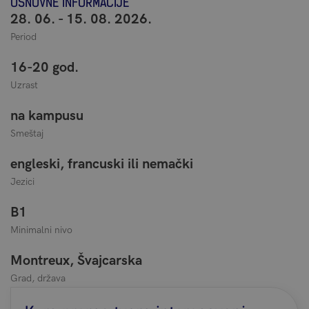
OSNOVNE INFORMACIJE
28. 06. - 15. 08. 2026.
Period
16-20 god.
Uzrast
na kampusu
Smeštaj
engleski, francuski ili nemački
Jezici
B1
Minimalni nivo
Montreux, Švajcarska
Grad, država