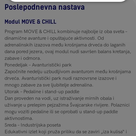
Poslepodnevna nastava
Modul MOVE & CHILL
Program MOVE & CHILL kombinuje najbolje iz oba sveta –
dinamične avanture i opuštajuće aktivnosti. Od
adrenalinskih izazova među krošnjama drveća do laganih
dana pored jezera, ovaj modul nudi savršen balans kretanja,
zabave i odmora.
Ponedeljak – Avanturistički park
Započnite nedelju uzbudljivom avanturom među krošnjama
drveća. Avanturistički park nudi raznovrsne izazove i
mnogo zabave za sve ljubitelje adrenalina.
Utorak – Pedaline i stand-up paddle
Dan proveden na vodi, uz istraživanje mirnih obala i
uživanje u prelepim pejzažima Švajcarske rivijere. Polaznici
mogu voziti pedaline ili se oprobati u stand-up paddle
aktivnostima.
Sreda – Industrijska poseta
Edukativni izlet koji pruža priliku da se zaviri „iza kulisa“ i