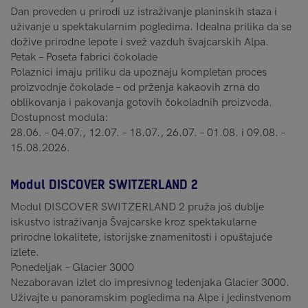
Dan proveden u prirodi uz istraživanje planinskih staza i
uživanje u spektakularnim pogledima. Idealna prilika da se
dožive prirodne lepote i svež vazduh švajcarskih Alpa.
Petak – Poseta fabrici čokolade
Polaznici imaju priliku da upoznaju kompletan proces
proizvodnje čokolade – od prženja kakaovih zrna do
oblikovanja i pakovanja gotovih čokoladnih proizvoda.
Dostupnost modula:
28.06. – 04.07., 12.07. – 18.07., 26.07. – 01.08. i 09.08. –
15.08.2026.
Modul DISCOVER SWITZERLAND 2
Modul DISCOVER SWITZERLAND 2 pruža još dublje
iskustvo istraživanja Švajcarske kroz spektakularne
prirodne lokalitete, istorijske znamenitosti i opuštajuće
izlete.
Ponedeljak – Glacier 3000
Nezaboravan izlet do impresivnog ledenjaka Glacier 3000.
Uživajte u panoramskim pogledima na Alpe i jedinstvenom