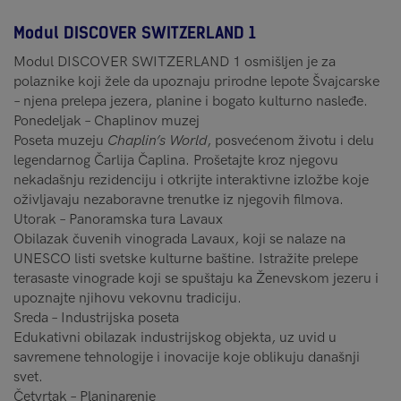
Modul DISCOVER SWITZERLAND 1
Modul DISCOVER SWITZERLAND 1 osmišljen je za
polaznike koji žele da upoznaju prirodne lepote Švajcarske
– njena prelepa jezera, planine i bogato kulturno nasleđe.
Ponedeljak – Chaplinov muzej
Poseta muzeju
Chaplin’s World
, posvećenom životu i delu
legendarnog Čarlija Čaplina. Prošetajte kroz njegovu
nekadašnju rezidenciju i otkrijte interaktivne izložbe koje
oživljavaju nezaboravne trenutke iz njegovih filmova.
Utorak – Panoramska tura Lavaux
Obilazak čuvenih vinograda Lavaux, koji se nalaze na
UNESCO listi svetske kulturne baštine. Istražite prelepe
terasaste vinograde koji se spuštaju ka Ženevskom jezeru i
upoznajte njihovu vekovnu tradiciju.
Sreda – Industrijska poseta
Edukativni obilazak industrijskog objekta, uz uvid u
savremene tehnologije i inovacije koje oblikuju današnji
svet.
Četvrtak – Planinarenje