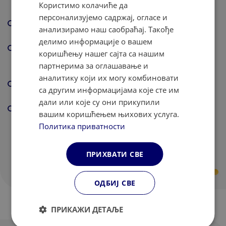
Користимо колачиће да
drugih klasičnih jela
персонализујемо садржај, огласе и
Nedelja 4 (19.07. – 25.07.)
анализирамо наш саобраћај. Такође
Čokolada i poslastičarstvo – još jedno slatko iskustvo
делимо информације о вашем
Nedelja 5 (26.07. – 01.08.)
коришћењу нашег сајта са нашим
„Svetska kuhinja“ – raznovrsni specijaliteti iz celog
партнерима за оглашавање и
sveta
аналитику који их могу комбиновати
Nedelja 6 (02.08. – 08.08.)
са другим информацијама које сте им
„Svetska kuhinja“ – nova kulinarska otkrića i ukusi
дали или које су они прикупили
Nedelja 7 (09.08. – 15.08.)
вашим коришћењем њихових услуга.
Čokolada i poslastičarstvo – savršen završetak kampa
Политика приватности
Trajanje programa 1-4 nedelje
ПРИХВАТИ СВЕ
ОДБИЈ СВЕ
ПРИКАЖИ ДЕТАЉЕ