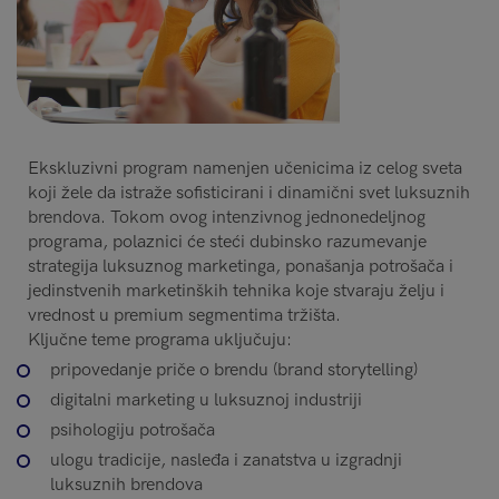
Ekskluzivni program namenjen učenicima iz celog sveta
koji žele da istraže sofisticirani i dinamični svet luksuznih
brendova. Tokom ovog intenzivnog jednonedeljnog
programa, polaznici će steći dubinsko razumevanje
strategija luksuznog marketinga, ponašanja potrošača i
jedinstvenih marketinških tehnika koje stvaraju želju i
vrednost u premium segmentima tržišta.
Ključne teme programa uključuju:
pripovedanje priče o brendu (brand storytelling)
digitalni marketing u luksuznoj industriji
psihologiju potrošača
ulogu tradicije, nasleđa i zanatstva u izgradnji
luksuznih brendova