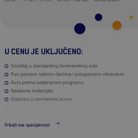
U CENU JE UKLJUČENO:
Smeštaj u standardnoj dvokrevetnoj sobi
Pun pansion radnim danima i polupansion vikendom
Kurs prema odabranom programu
Nastavne materijale
Diplomu o završenom kursu
Izlete i edukativne posete
24/7 telefon za hitne slučajeve
Poslepodnevne aktivnosti (osim modula Adrenaline Rush)
Prikaži sve specijalnosti
Zdravstveno osiguranje