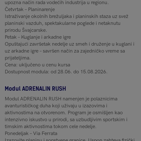
upozna način rada vodećih industrija u regionu.
Četvrtak – Planinarenje
Istraživanje okolnih brežuljaka i planinskih staza uz svež
planinski vazduh, spektakularne poglede i netaknutu
prirodu Švajcarske.
Petak – Kuglanje i arkadne igre
Opuštajući završetak nedelje uz smeh i druženje u kuglani i
uz arkadne igre – savršen način za zajedničko vreme sa
prijateljima.
Cena: uključeno u cenu kursa
Dostupnost modula: od 28.06. do 15.08.2026.
Modul ADRENALIN RUSH
Modul ADRENALIN RUSH namenjen je polaznicima
avanturističkog duha koji uživaju u izazovima i
aktivnostima na otvorenom. Program je osmišljen kao
intenzivno iskustvo u prirodi, sa uzbudljivim sportskim i
timskim aktivnostima tokom cele nedelje.
Ponedeljak – Via Ferrata
Izazovite planinu i sopstvene granice. Uspon zahteva fizički