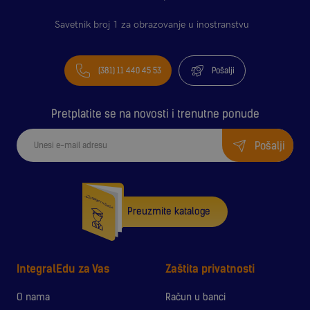
Savetnik broj 1 za obrazovanje u inostranstvu
(381) 11 440 45 53
Pošalji
Pretplatite se na novosti i trenutne ponude
Pošalji
Preuzmite kataloge
IntegralEdu za Vas
Zaštita privatnosti
O nama
Račun u banci