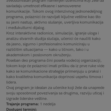
Sveobuhvatan program namenjen učenicima koji žele da
savladaju umetnost efikasne i samouverene
komunikacije. Tokom ovog intenzivnog jednonedeljnog
programa, polaznici će razvijati ključne veštine kao što
su javni nastup, aktivno slušanje, uverljiva komunikacija
i međukulturni dijalog.
Kroz interaktivne radionice, simulacije, igranje uloga i
analizu stvarnih studija slučaja, učenici će naučiti kako
da jasno, sigurno i profesionalno komuniciraju u
različitim situacijama — kako u ličnom, tako i u
akademskom i poslovnom okruženju.
Poseban deo programa čini poseta vodećoj organizaciji,
tokom koje će polaznici imati priliku da iz prve ruke vide
kako se komunikacione strategije primenjuju u praksi i
kako kvalitetna komunikacija doprinosi uspehu timova i
lidera.
Ovaj program je idealan za učenike koji žele da unaprede
svoju sposobnost povezivanja sa drugima, razviju uticaj i
izgrade liderske veštine.
Trajanje programa:
1 nedelja
Dostupni termini: