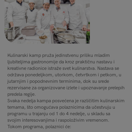
Kulinarski kamp pruža jedinstvenu priliku mladim
ljubiteljima gastronomije da kroz praktičnu nastavu i
kreativne radionice istraže svet kulinarstva. Nastava se
održava ponedeljkom, utorkom, četvrtkom i petkom, u
jutarnjim i popodnevnim terminima, dok su srede
rezervisane za organizovane izlete i upoznavanje prelepih
predela regije.
Svaka nedelja kampa posvećena je različitim kulinarskim
temama, što omogućava polaznicima da učestvuju u
programu u trajanju od 1 do 4 nedelje, u skladu sa
svojim interesovanjima i raspoloživim vremenom.
Tokom programa, polaznici će: