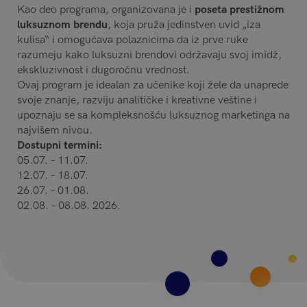
Kao deo programa, organizovana je i
poseta prestižnom
luksuznom brendu
, koja pruža jedinstven uvid „iza
kulisa“ i omogućava polaznicima da iz prve ruke
razumeju kako luksuzni brendovi održavaju svoj imidž,
ekskluzivnost i dugoročnu vrednost.
Ovaj program je idealan za učenike koji žele da unaprede
svoje znanje, razviju analitičke i kreativne veštine i
upoznaju se sa kompleksnošću luksuznog marketinga na
najvišem nivou.
Dostupni termini:
05.07. – 11.07.
12.07. – 18.07.
26.07. – 01.08.
02.08. – 08.08. 2026.