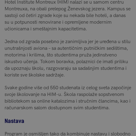
Hotel Institute Montreux (HIM) nalazi se u samom centru
Montreuxa, na obali prelepog Ženevskog jezera. Kampus se
sastoji od četiri zgrade koje su nekada bile hoteli, a danas
su u potpunosti renovirane i opremljene modernim
učionicama i smeštajnim kapacitetima.
Jedna od zgrada posebno je zanimljiva jer je uređena u stilu
unutrašnjosti aviona – sa autentičnim putničkim sedištima,
motorima i krilima, što studentima pruža jedinstveno
iskustvo učenja. Tokom boravka, polaznici će imati priliku
da upoznaju školu, razgovaraju sa sadašnjim studentima i
koriste sve školske sadržaje.
Svake godine više od 550 studenata iz celog sveta započinje
svoje školovanje na HIM-u. Škola raspolaže sopstvenom
bibliotekom sa online katalozima i stručnim člancima, kao i
računarskom salom dostupnom svim studentima.
Nastava
Program je osmišljen tako da kombinuje nastavu i slobodno