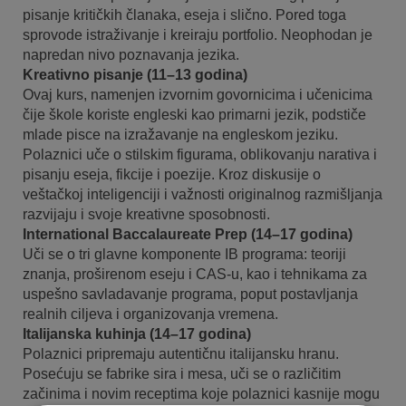
pisanje kritičkih članaka, eseja i slično. Pored toga
sprovode istraživanje i kreiraju portfolio. Neophodan je
napredan nivo poznavanja jezika.
Kreativno pisanje (11–13 godina)
Ovaj kurs, namenjen izvornim govornicima i učenicima
čije škole koriste engleski kao primarni jezik, podstiče
mlade pisce na izražavanje na engleskom jeziku.
Polaznici uče o stilskim figurama, oblikovanju narativa i
pisanju eseja, fikcije i poezije. Kroz diskusije o
veštačkoj inteligenciji i važnosti originalnog razmišljanja
razvijaju i svoje kreativne sposobnosti.
International Baccalaureate Prep (14–17 godina)
Uči se o tri glavne komponente IB programa: teoriji
znanja, proširenom eseju i CAS-u, kao i tehnikama za
uspešno savladavanje programa, poput postavljanja
realnih ciljeva i organizovanja vremena.
Italijanska kuhinja (14–17 godina)
Polaznici pripremaju autentičnu italijansku hranu.
Posećuju se fabrike sira i mesa, uči se o različitim
začinima i novim receptima koje polaznici kasnije mogu