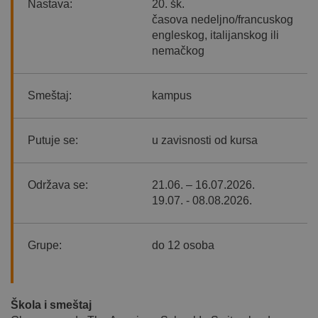
Nastava:
20. šk.
časova nedeljno/francuskog
engleskog, italijanskog ili
nemačkog
Smeštaj:
kampus
Putuje se:
u zavisnosti od kursa
Održava se:
21.06. – 16.07.2026.
19.07. - 08.08.2026.
Grupe:
do 12 osoba
Škola i smeštaj