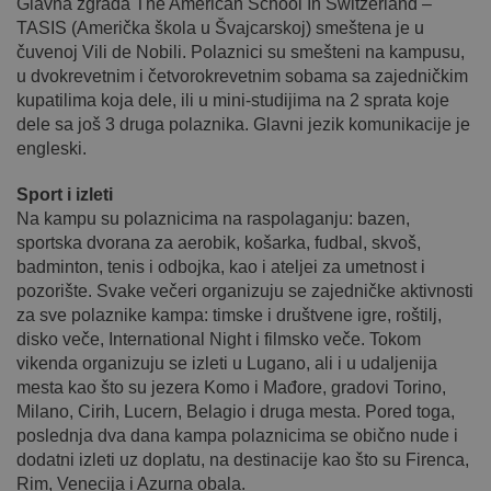
Glavna zgrada The American School In Switzerland –
TASIS (Američka škola u Švajcarskoj) smeštena je u
čuvenoj Vili de Nobili. Polaznici su smešteni na kampusu,
u dvokrevetnim i četvorokrevetnim sobama sa zajedničkim
kupatilima koja dele, ili u mini-studijima na 2 sprata koje
dele sa još 3 druga polaznika. Glavni jezik komunikacije je
engleski.
Sport i izleti
Na kampu su polaznicima na raspolaganju: bazen,
sportska dvorana za aerobik, košarka, fudbal, skvoš,
badminton, tenis i odbojka, kao i ateljei za umetnost i
pozorište. Svake večeri organizuju se zajedničke aktivnosti
za sve polaznike kampa: timske i društvene igre, roštilj,
disko veče, International Night i filmsko veče. Tokom
vikenda organizuju se izleti u Lugano, ali i u udaljenija
mesta kao što su jezera Komo i Mađore, gradovi Torino,
Milano, Cirih, Lucern, Belagio i druga mesta. Pored toga,
poslednja dva dana kampa polaznicima se obično nude i
dodatni izleti uz doplatu, na destinacije kao što su Firenca,
Rim, Venecija i Azurna obala.