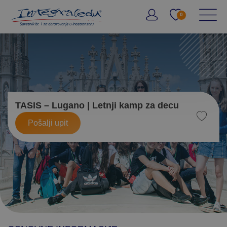
Molimo vas pokušajte ponovno.
Greška pri učitavanju inofrmaci
0
TASIS – Lugano | Letnji kamp za decu
Pošalji upit