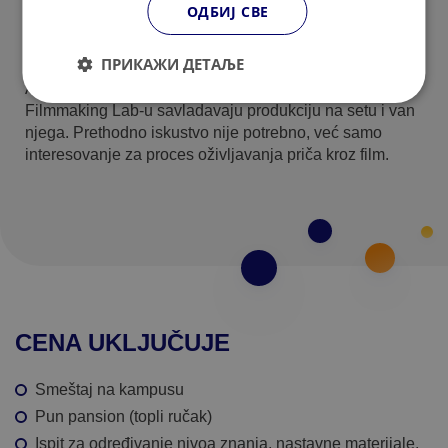
Filmska produkcija (14–17 godina)
ОДБИЈ СВЕ
Polaznici učestvuju u intenzivnim jedinicama filmske
produkcije kako bi kreirali originalni kratki film. Tokom
ПРИКАЖИ ДЕТАЉЕ
programa pišu sopstveni scenario, u okviru On-Screen
Acting jedinice uče osnove glume pred kamerom, a u
Filmmaking Lab-u savladavaju produkciju na setu i van
njega. Prethodno iskustvo nije potrebno, već samo
interesovanje za proces oživljavanja priča kroz film.
CENA UKLJUČUJE
Smeštaj na kampusu
Pun pansion (topli ručak)
Ispit za određivanje nivoa znanja, nastavne materijale,