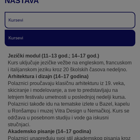
NASTAVA
Kursevi
Kursevi
Jezički modul (11–13 god.; 14–17 god.)
Kurs uključuje jezičke vežbe na engleskom, francuskom
i italijanskom jeziku kroz 20 školskih časova nedeljno.
Arhitektura i dizajn (14–17 godina)
Polaznici proučavaju klasičnu arhitekturu iz 19. veka,
skiciranje i modelovanje, a sve to predstavljaju na
letnjem festivalu umetnosti u poslednjoj nedelji kursa.
Polaznici takođe idu na tematske izlete u Bazel, kapelu
u Ronšampu i muzej Vitra Design u Nemačkoj. Kurs se
održava u posebnom studiju i vode ga iskusni
stručnjaci.
Akademsko pisanje (14–17 godina)
Polaznici unapređuju svoj stil akademskog pisanja kroz