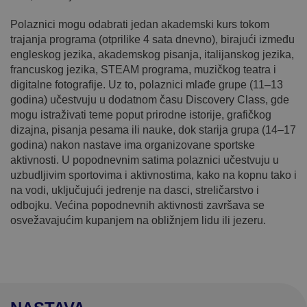
Polaznici mogu odabrati jedan akademski kurs tokom
trajanja programa (otprilike 4 sata dnevno), birajući između
engleskog jezika, akademskog pisanja, italijanskog jezika,
francuskog jezika, STEAM programa, muzičkog teatra i
digitalne fotografije. Uz to, polaznici mlađe grupe (11–13
godina) učestvuju u dodatnom času Discovery Class, gde
mogu istraživati teme poput prirodne istorije, grafičkog
dizajna, pisanja pesama ili nauke, dok starija grupa (14–17
godina) nakon nastave ima organizovane sportske
aktivnosti. U popodnevnim satima polaznici učestvuju u
uzbudljivim sportovima i aktivnostima, kako na kopnu tako i
na vodi, uključujući jedrenje na dasci, streličarstvo i
odbojku. Većina popodnevnih aktivnosti završava se
osvežavajućim kupanjem na obližnjem lidu ili jezeru.