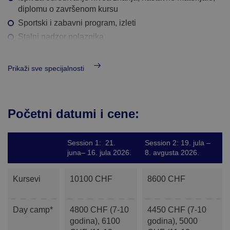
diplomu o završenom kursu
Sportski i zabavni program, izleti
Stalni nadzor polaznika
Pranje veša
24-satni telefon za hitne slučajeve
Prikaži sve specijalnosti
Osiguranje: zdravstveno osiguranje i osiguranje od
nezgode*
Transfer od/do aerodroma Milano Malpensa između 8 i
Početni datumi i cene:
17h
Session 1: 21.
Session 2: 19. jula –
juna– 16. jula 2026.
8. avgusta 2026.
Kursevi
10100 CHF
8600 CHF
Day camp*
4800 CHF (7-10
4450 CHF (7-10
godina), 6100
godina), 5000