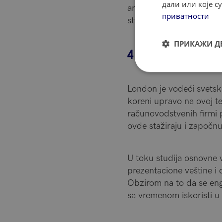
дали или које 
argumentovanja, pregov
приватности
stvarajući iskustvo realn
ПРИКАЖИ Д
4. Ekonomija
London je vodeći svetski
koreni upravo na ovoj t
računovodstvenih firmi p
ovde stažiraju i započnu
U toku studija osnovne v
prezentacione veštine i
Obzirom na to da se engl
sa vremenom iskoristi u s