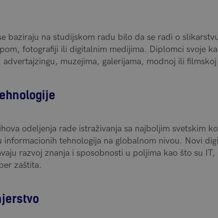
e baziraju na studijskom radu bilo da se radi o slikarstvu
mpom, fotografiji ili digitalnim medijima. Diplomci svoje k
 advertajzingu, muzejima, galerijama, modnoj ili filmskoj i
tehnologije
 njihova odeljenja rade istraživanja sa najboljim svetskim 
 informacionih tehnologija na globalnom nivou. Novi digit
aju razvoj znanja i sposobnosti u poljima kao što su IT, 
ber zaštita.
njerstvo