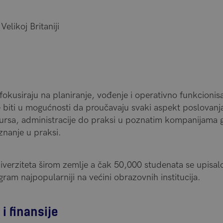
Velikoj Britaniji
fokusiraju na planiranje, vođenje i operativno funkcionis
e biti u mogućnosti da proučavaju svaki aspekt poslovanja
sursa, administracije do praksi u poznatim kompanijama
znanje u praksi.
niverziteta širom zemlje a čak 50,000 studenata se upisa
gram najpopularniji na većini obrazovnih institucija.
i finansije