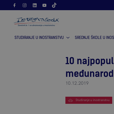
Molimo vas pokušajte ponovno.
Greška pri učitavanju in
STUDIRANJE U INOSTRANSTVU
SREDNJE ŠKOLE U INO
10 najpopula
međunarod
10.12.2019
Studiranje u inostranstvu