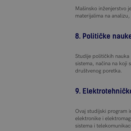
Mašinsko inženjerstvo je
materijalima na analizu,
8. Političke nauk
Studije političkih nauka
sistema, načina na koji
društvenog poretka.
9. Elektrotehničk
Ovaj studijski program i
elektronike i elektroma
sistema i telekomunikaci