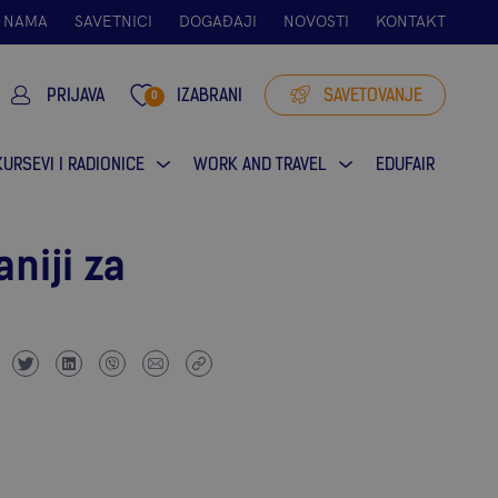
 NAMA
SAVETNICI
DOGAĐAJI
NOVOSTI
KONTAKT
PRIJAVA
IZABRANI
SAVETOVANJE
0
KURSEVI I RADIONICE
WORK AND TRAVEL
EDUFAIR
aniji za