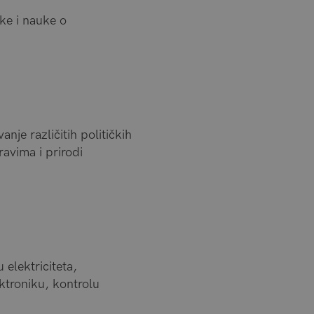
ike i nauke o
nje različitih političkih
avima i prirodi
elektriciteta,
ktroniku, kontrolu