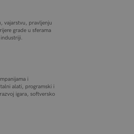
, vajarstvu, pravljenju
arijere grade u sferama
ndustriji.
kompanijama i
alni alati, programski i
razvoj igara, softversko