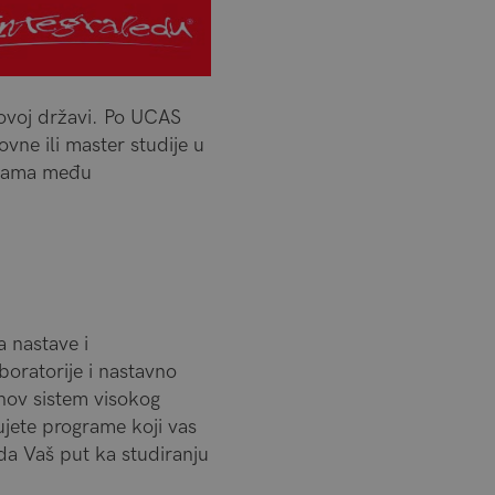
ovoj državi. Po UCAS
vne ili master studije u
ograma među
a nastave i
oratorije i nastavno
ihov sistem visokog
jete programe koji vas
da Vaš put ka studiranju