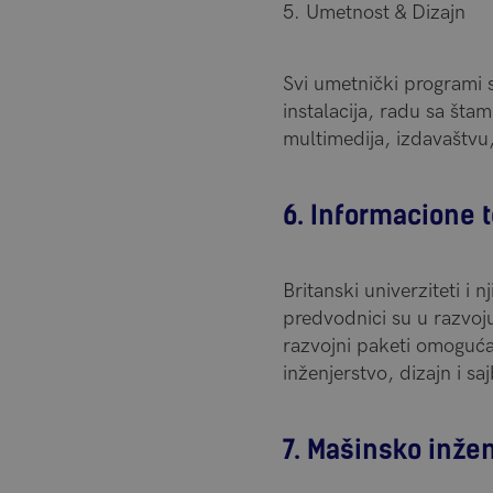
5. Umetnost & Dizajn
Svi umetnički programi s
instalacija, radu sa šta
multimedija, izdavaštvu,
6. Informacione 
Britanski univerziteti i
predvodnici su u razvoju
razvojni paketi omogućav
inženjerstvo, dizajn i saj
7. Mašinsko inže