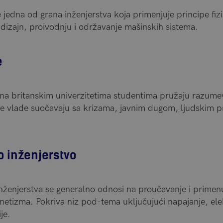
 jedna od grana inženjerstva koja primenjuje principe fiz
 dizajn, proivodnju i održavanje mašinskih sistema.
e
 na britanskim univerzitetima studentima pružaju razumeva
 se vlade suočavaju sa krizama, javnim dugom, ljudskim pr
o inženjerstvo
nženjerstva se generalno odnosi na proučavanje i primenu 
gnetizma. Pokriva niz pod-tema uključujući napajanje, ele
je.