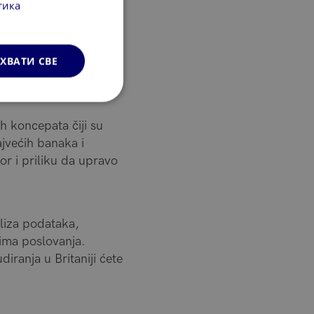
тика
procesu učenja,
ХВАТИ СВЕ
ih koncepata čiji su
ajvećih banaka i
or i priliku da upravo
aliza podataka,
vima poslovanja.
iranja u Britaniji ćete