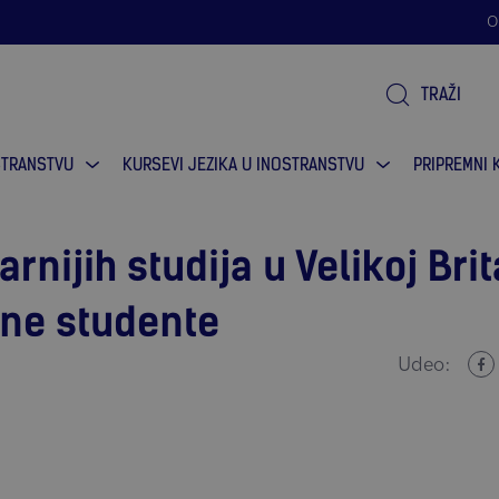
ofrmacija.
O
TRAŽI
STRANSTVU
KURSEVI JEZIKA U INOSTRANSTVU
PRIPREMNI 
rnijih studija u Velikoj Brit
ne studente
Udeo: