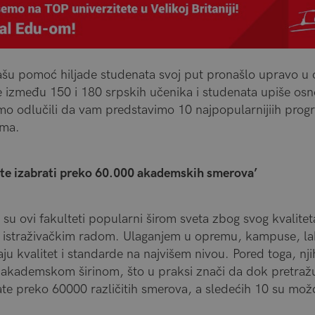
šu pomoć hiljade studenata svoj put pronašlo upravo u 
 između 150 i 180 srpskih učenika i studenata upiše osno
a smo odlučili da vam predstavimo 10 najpopularnijiih pr
ima.
žete izabrati preko 60.000 akademskih smerova’
u ovi fakulteti popularni širom sveta zbog svog kvalitet
 istraživačkim radom. Ulaganjem u opremu, kampuse, lab
aju kvalitet i standarde na najvišem nivou. Pored toga, nj
 akademskom širinom, što u praksi znači da dok pretražu
te preko 60000 različitih smerova, a sledećih 10 su mož