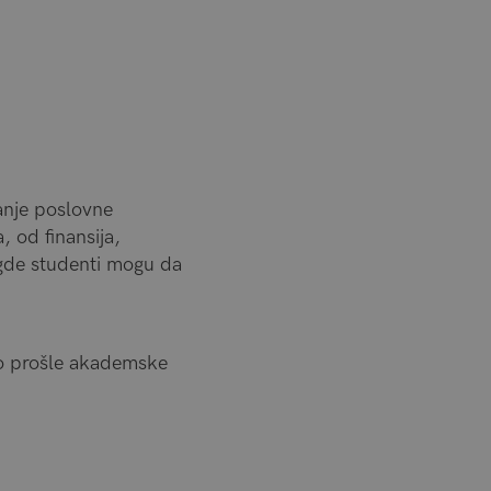
anje poslovne
, od finansija,
 gde studenti mogu da
lo prošle akademske