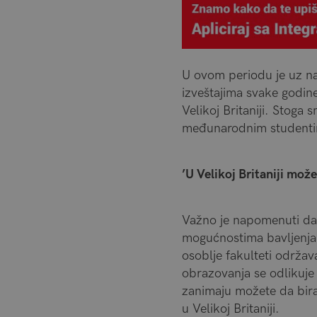
U ovom periodu je uz na
izveštajima svake godine
Velikoj Britaniji. Stog
međunarodnim student
’U Velikoj Britaniji mo
Važno je napomenuti da s
mogućnostima bavljenja
osoblje fakulteti održav
obrazovanja se odlikuje
zanimaju možete da bira
u Velikoj Britaniji.