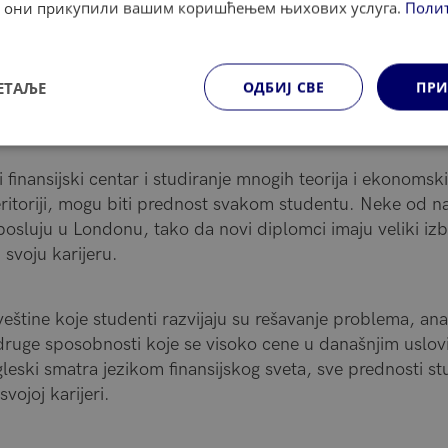
су они прикупили вашим коришћењем њихових услуга.
Поли
aranja i ubeđivanja. Simulacija sudnice pomaže u ovom 
e situacije.
ЕТАЉЕ
ОДБИЈ СВЕ
ПРИ
 finansijski centar i studiranje mnogih teorija i ekonomsk
eritoriji, mogu biti prednost svakom studentu. Neke od n
osluju u Londonu, tako da novi diplomci imaju veliki izb
 svoju karijeru.
eštine koje studenti razvijaju su rešavanje problema, an
 druge sposobnosti koje se visoko cene u današnjim uslo
eski smatra jezikom finansijskog sveta, sve prednosti stud
vojoj karijeri.