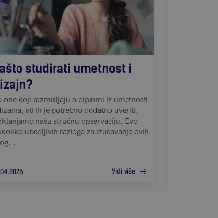
ašto studirati umetnost i
Priprema
izajn?
letne šk
 one koji razmišljaju o diplomi iz umetnosti
Često nas kon
dizajna, ali ih je potrebno dodatno uveriti,
roditelji koj
oklanjamo našu stručnu opservaciju. Evo
u inostranstv
koliko ubedljivih razloga za izučavanje ovih
deca već prer
og...
im je potreba
Vidi više
.04.2026
18.02.2026