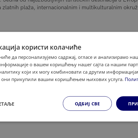
a zlatnih plaža, internacionalnim i multikulturalnim okr
кација користи колачиће
иће да персонализујемо садржај, огласе и анализирамо наш
информације о вашем коришћењу нашег сајта са нашим пар
алитику који их могу комбиновати са другим информацијам
су они прикупили вашим коришћењем њихових услуга.
Поли
ЕТАЉЕ
ОДБИЈ СВЕ
ПРИ