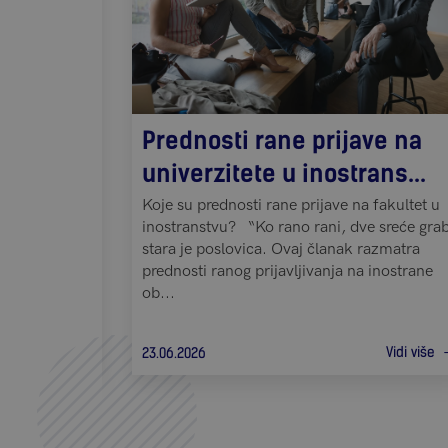
e: Otkrij
Prednosti rane prijave na
..
univerzitete u inostrans...
istupačno i
Koje su prednosti rane prijave na fakultet u
etsko
inostranstvu? “Ko rano rani, dve sreće grabi”
publika nudi
stara je poslovica. Ovaj članak razmatra
mske
prednosti ranog prijavljivanja na inostrane
...
ob...
Vidi više
Vidi više
23.06.2026