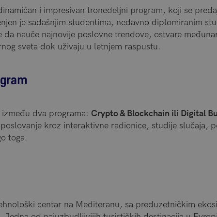
namičan i impresivan tronedeljni program, koji se predaj
njen je sadašnjim studentima, nedavno diplomiranim st
le da nauče najnovije poslovne trendove, ostvare međunar
rnog sveta dok uživaju u letnjem raspustu.
rogram
u između dva programa:
Crypto & Blockchain ili Digital B
 poslovanje kroz interaktivne radionice, studije slučaja,
go toga.
ehnološki centar na Mediteranu, sa preduzetničkim ekos
 Jedna od najuzbudljivijih turističkih destinacija u Evro