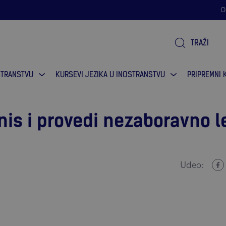
ofrmacija.
O
TRAŽI
STRANSTVU
KURSEVI JEZIKA U INOSTRANSTVU
PRIPREMNI 
znis i provedi nezaboravno l
Udeo: