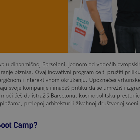
va u dinanmičnoj Barseloni, jednom od vodećih evropskih
anje biznisa. Ovaj inovativni program će ti pružiti prilik
rgičnom i interaktivnom okruženju. Upoznaćeš vrhunske
aju svoje kompanije i imaćeš priliku da se umrežiš i izgra
 moći ćeš da istražiš Barselonu, kosmopolitsku preston
plažama, prelepoj arhitekturi i živahnoj društvenoj sceni.
 Boot Camp?