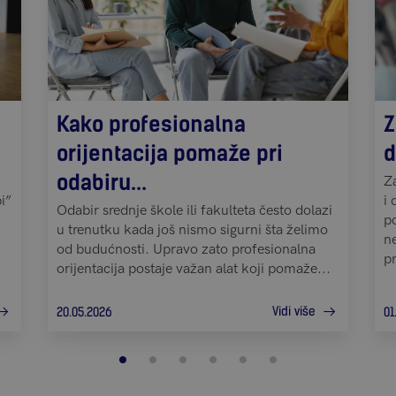
Kako profesionalna
Z
orijentacija pomaže pri
d
odabiru...
Za
i 
Odabir srednje škole ili fakulteta često dolazi
p
u trenutku kada još nismo sigurni šta želimo
ne
od budućnosti. Upravo zato profesionalna
pr
orijentacija postaje važan alat koji pomaže...
Vidi više
20.05.2026
01