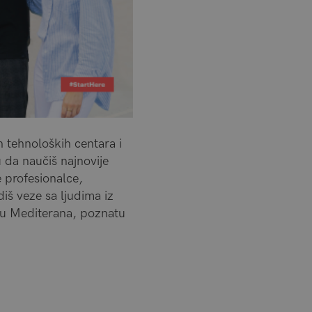
 tehnoloških centara i
u da naučiš najnovije
 profesionalce,
diš veze sa ljudima iz
icu Mediterana, poznatu