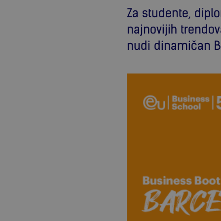
Za studente, dipl
najnovijih trendo
nudi dinamičan B