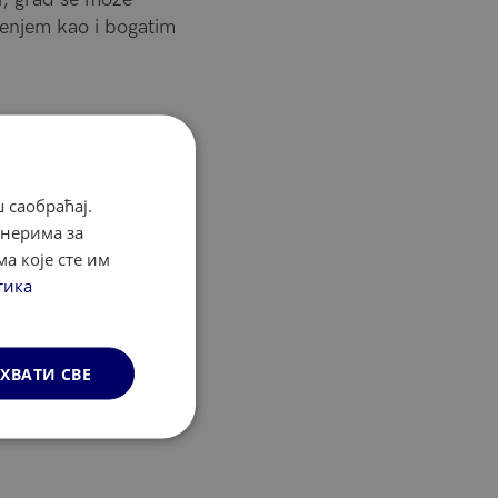
uženjem kao i bogatim
 саобраћај.
тнерима за
а које сте им
тика
ХВАТИ СВЕ