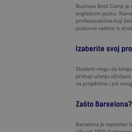
Business Boot Camp je di
engleskom jeziku. Name
profesionalcima koji že
poslovne veštine iz stva
Izaberite svoj p
Studenti mogu da biraj
pristup učenju oživljava
na projektima i još mno
Zašto Barselona?
Barselona je napredan t
više od 1900 startapova.