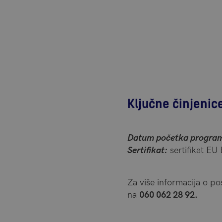
Ključne činjenic
Datum početka progra
Sertifikat:
sertifikat EU
Za više informacija o p
na
060 062 28 92.