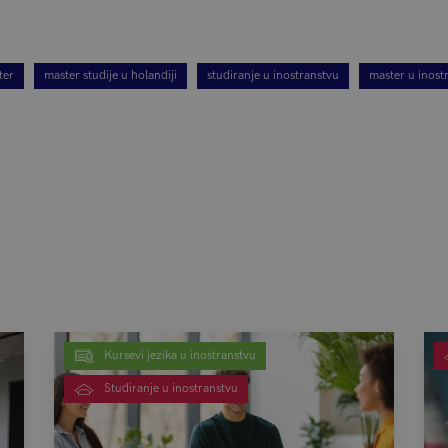
ter
master studije u holandiji
studiranje u inostranstvu
master u inost
Kursevi jezika u inostranstvu
Studiranje u inostranstvu