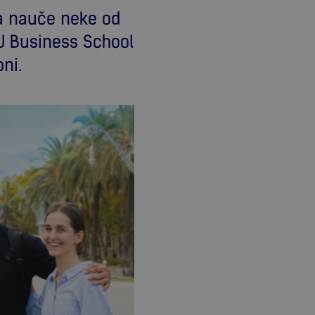
da nauče neke od
EU Business School
ni.