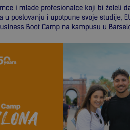
omce i mlade profesionalce koji bi želeli 
va u poslovanju i upotpune svoje studije, 
usiness Boot Camp na kampusu u Barselo