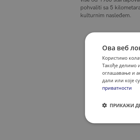
pohvaliti sa 5 kilometar
kulturnim nasleđem.
Ова веб ло
Користимо колач
Такође делимо 
оглашавање и ан
дали или које 
приватности
ПРИКАЖИ Д