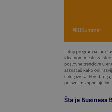
Letnji program se održa
idealnom mestu za studir
poslovne trendove u ene
saznaćeš kako oni razvij
celog sveta. Pored toga,
po svojim zapanjujućim 
Šta je Business