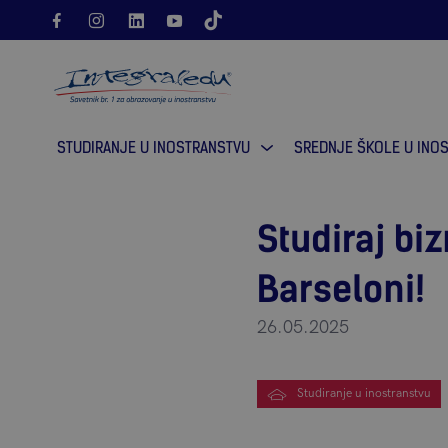
Molimo vas pokušajte ponovno.
Greška pri učitavanju in
STUDIRANJE U INOSTRANSTVU
SREDNJE ŠKOLE U INO
Studiraj bi
Barseloni!
26.05.2025
Studiranje u inostranstvu