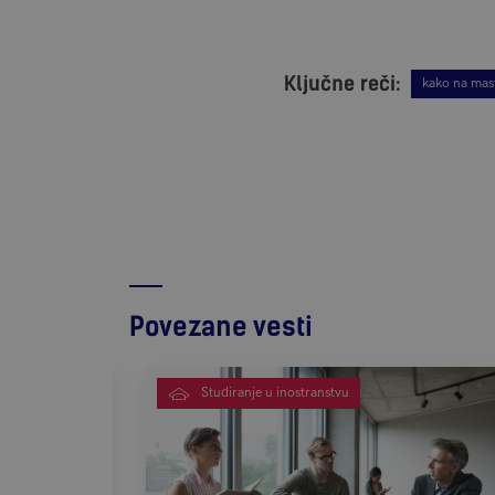
Ključne reči:
kako na mas
Povezane vesti
Studiranje u inostranstvu