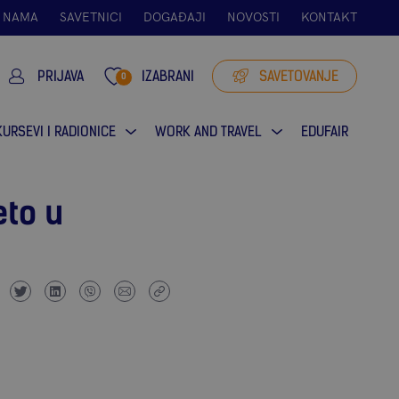
 NAMA
SAVETNICI
DOGAĐAJI
NOVOSTI
KONTAKT
PRIJAVA
IZABRANI
SAVETOVANJE
0
KURSEVI I RADIONICE
WORK AND TRAVEL
EDUFAIR
eto u