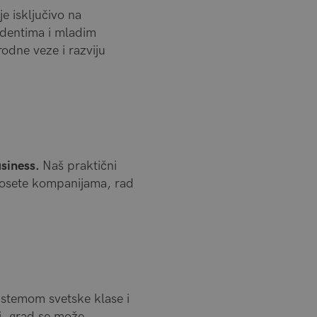
e isključivo na
udentima i mladim
odne veze i razviju
usiness.
Naš praktični
 posete kompanijama, rad
istemom svetske klase i
pi, grad se može