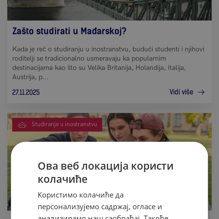
Zašto studirati u Mađarskoj?
Kada je reč o studiranju u inostranstvu, budući studenti i njihovi
roditelji se tradicionalno usmeravaju ka popularnim
destinacijama kao što su Velika Britanija, Holandija, Italija,
Austrija, p...
Vidi više
27.11.2025
Studiranje u inostranstvu
Ова веб локација користи
колачиће
Користимо колачиће да
персонализујемо садржај, огласе и
анализирамо наш саобраћај. Такође