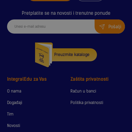
Pretplatite se na novosti i trenutne ponude
Pošalji
Preuzmite kataloge
IntegralEdu za Vas
Zaštita privatnosti
O nama
Račun u banci
Događaji
Politika privatnosti
Tim
Novosti