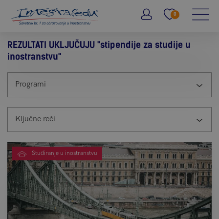
Molimo vas pokušajte ponovno.
Greška pri učitavanju inofrmaci
0
REZULTATI UKLJUČUJU
"stipendije za studije u
inostranstvu"
Programi
Ključne reči
Studiranje u inostranstvu