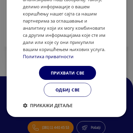
Zašto je rani upis na studije u inostranstvu
делимо информације о вашем
vaša...
коришћењу нашег сајта са нашим
Maštate o studiranju u dinamičnom novom gradu, uranjanju u
партнерима за оглашавање и
drugačiju kulturu i sticanju vrhunskog obrazovanja? Ako je
аналитику који их могу комбиновати
odgovor „da“, najbolji savet koji možete dobiti glasi: prijavit...
са другим информацијама које сте им
Vidi više
23.06.2025
дали или које су они прикупили
вашим коришћењем њихових услуга.
Политика приватности
ПРИХВАТИ СВЕ
ОДБИЈ СВЕ
ПРИКАЖИ ДЕТАЉЕ
Savetnik broj 1 za obrazovanje u inostranstvu
(381) 11 440 45 53
Pošalji