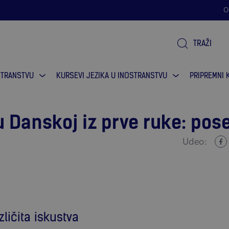
ofrmacija.
O
TRAŽI
STRANSTVU
KURSEVI JEZIKA U INOSTRANSTVU
PRIPREMNI 
u Danskoj iz prve ruke: po
Udeo:
zličita iskustva