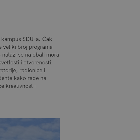
iji kampus SDU-a. Čak
 veliki broj programa
nalazi se na obali mora
etlosti i otvorenosti.
torije, radionice i
udente kako rade na
e kreativnost i