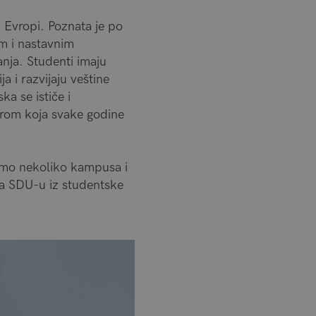
 Evropi. Poznata je po
m i nastavnim
nja. Studenti imaju
 i razvijaju veštine
a se ističe i
rom koja svake godine
emo nekoliko kampusa i
a SDU-u iz studentske