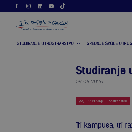
Molimo vas pokušajte ponovno.
Greška pri učitavanju in
STUDIRANJE U INOSTRANSTVU
SREDNJE ŠKOLE U INO
Studiranje 
09.06.2026
Studiranje u inostranstvu
Tri kampusa, tri ra