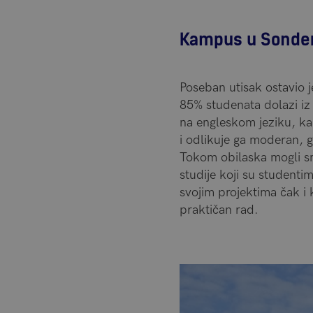
Kampus u Sonde
Poseban utisak ostavio 
85% studenata dolazi iz
na engleskom jeziku, ka
i odlikuje ga moderan, g
Tokom obilaska mogli sm
studije koji su studenti
svojim projektima čak i 
praktičan rad.