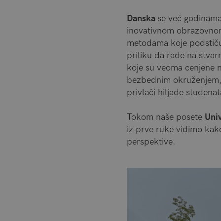
Danska
se već godinama 
inovativnom obrazovnom 
metodama koje podstiču 
priliku da rade na stvar
koje su veoma cenjene na
bezbednim okruženjem,
privlači hiljade studenat
Tokom naše posete
Uni
iz prve ruke vidimo kak
perspektive.