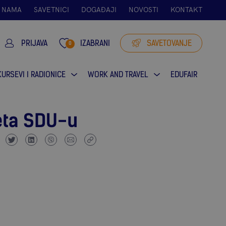
 NAMA
SAVETNICI
DOGAĐAJI
NOVOSTI
KONTAKT
PRIJAVA
IZABRANI
SAVETOVANJE
0
KURSEVI I RADIONICE
WORK AND TRAVEL
EDUFAIR
seta SDU-u