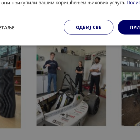
су они прикупили вашим коришћењем њихових услуга.
Поли
ЕТАЉЕ
ОДБИЈ СВЕ
ПРИ