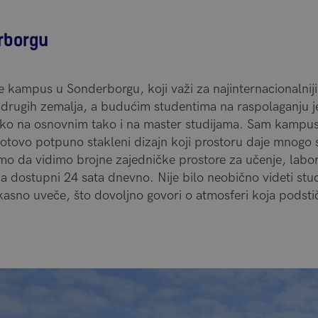
rborgu
je kampus u Sonderborgu, koji važi za najinternacionaln
 drugih zemalja, a budućim studentima na raspolaganju je
ko na osnovnim tako i na master studijama. Sam kampus 
otovo potpuno stakleni dizajn koji prostoru daje mnogo sv
o da vidimo brojne zajedničke prostore za učenje, labora
ma dostupni 24 sata dnevno. Nije bilo neobično videti st
kasno uveče, što dovoljno govori o atmosferi koja podstič