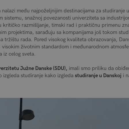
nalazi među najpoželjnijim destinacijama za studiranje u
sistemu, snažnoj povezanosti univerziteta sa industrijo
kritičko razmišljanje, timski rad i praktičnu primenu zna
nim projektima, sarađuju sa kompanijama još tokom studija
 tržištu rada. Pored visokog kvaliteta obrazovanja, Dansk
 visokim životnim standardom i međunarodnom atmosfe
a iz celog sveta.
verzitetu Južne Danske (SDU),
imali smo priliku da obiđ
o izgleda studiranje kako izgleda
studiranje u Danskoj
i n